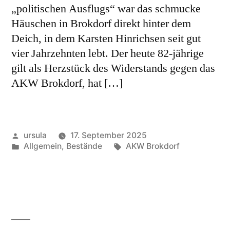
„politischen Ausflugs“ war das schmucke
Häuschen in Brokdorf direkt hinter dem
Deich, in dem Karsten Hinrichsen seit gut
vier Jahrzehnten lebt. Der heute 82-jährige
gilt als Herzstück des Widerstands gegen das
AKW Brokdorf, hat […]
Veröffentlicht
ursula
17. September 2025
von
Veröffentlicht
Schlagwörter:
Allgemein
,
Bestände
AKW Brokdorf
in